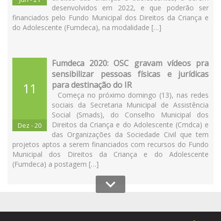
desenvolvidos em 2022, e que poderão ser
financiados pelo Fundo Municipal dos Direitos da Criança e
do Adolescente (Fumdeca), na modalidade […]
Fumdeca 2020: OSC gravam vídeos pra
sensibilizar pessoas físicas e jurídicas
para destinação do IR
11
Começa no próximo domingo (13), nas redes
sociais da Secretaria Municipal de Assistência
Social (Smads), do Conselho Municipal dos
Direitos da Criança e do Adolescente (Cmdca) e
Dez - 20
das Organizações da Sociedade Civil que tem
projetos aptos a serem financiados com recursos do Fundo
Municipal dos Direitos da Criança e do Adolescente
(Fumdeca) a postagem […]
CMDCA lança edital para inscrição de
projeto temáticos no Fumdeca
O Conselho Municipal dos Direitos da Criança e